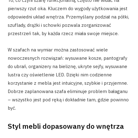
To, co czyni szafę funkcjonalną, często nie widać na
pierwszy rzut oka. Kluczem do wygody użytkowania jest
odpowiedni układ wnętrza. Przemyślany podział na półki,
szuflady, drążki i schowki pozwala zorganizować
przestrzeń tak, by każda rzecz miała swoje miejsce.
W szafach na wymiar można zastosować wiele
nowoczesnych rozwiązań: wysuwane kosze, pantografy
do ubrań, organizery na bieliznę, ukryte sejfy, wysuwane
lustra czy oświetlenie LED. Dzięki nim codzienne
korzystanie z mebla jest intuicyjne, szybkie i przyjemne.
Dobrze zaplanowana szafa eliminuje problem bałaganu
– wszystko jest pod ręką i dokładnie tam, gdzie powinno
być.
Styl mebli dopasowany do wnętrza