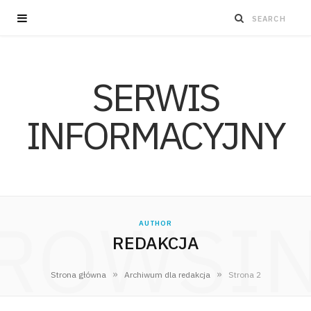
SERWIS
INFORMACYJNY
ROWSI
AUTHOR
REDAKCJA
»
»
Strona główna
Archiwum dla redakcja
Strona 2