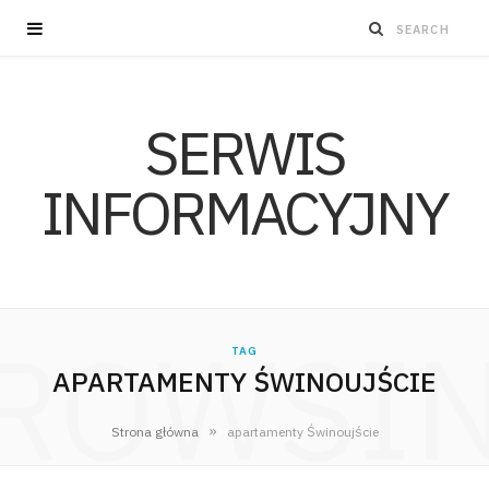
SERWIS
INFORMACYJNY
ROWSI
TAG
APARTAMENTY ŚWINOUJŚCIE
»
Strona główna
apartamenty Świnoujście