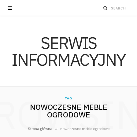
SERWIS
INFORMACYJNY
ROWSI
TAG
NOWOCZESNE MEBLE
OGRODOWE
»
Strona główna
nowoczesne meble ogrodowe