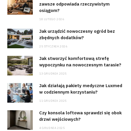
zawsze odpowiada rzeczywistym
osiągom?
18 LUTEGO 2026
Jak urządzić nowoczesny ogród bez
zbędnych dodatków?
25 STYCZNIA 2026
Jak stworzyć komfortową strefę
wypoczynku na nowoczesnym tarasie?
13 GRUDNIA 2025
Jak działają pakiety medyczne Luxmed
w codziennym korzystaniu?
11 GRUDNIA 2025
Czy konsola loftowa sprawdzi się obok
drzwi wejściowych?
4 GRUDNIA 2025