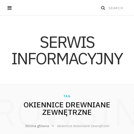
SERWIS
INFORMACYJNY
ROWSI
TAG
OKIENNICE DREWNIANE
ZEWNĘTRZNE
»
Strona główna
okiennice drewniane zewnętrzne